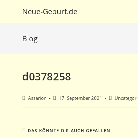
Zum
Neue-Geburt.de
Inhalt
springen
Blog
d0378258
Beitrags-
Beitrag
Beitrags-
Assarion
17. September 2021
Uncategor
Autor:
veröffentlicht:
Kategorie:
DAS KÖNNTE DIR AUCH GEFALLEN