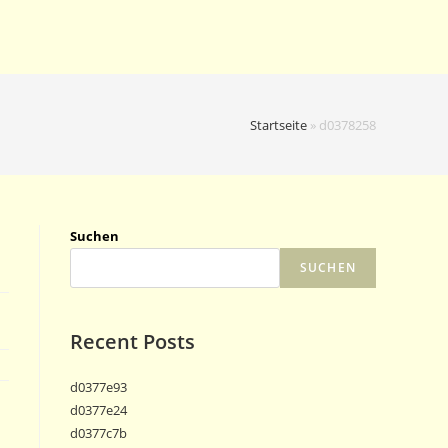
Startseite
»
d0378258
Suchen
SUCHEN
Recent Posts
d0377e93
d0377e24
d0377c7b