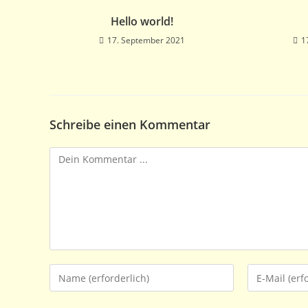
Hello world!
17. September 2021
1
Schreibe einen Kommentar
Kommentieren
Gib
Gib
deinen
deine
Namen
E-