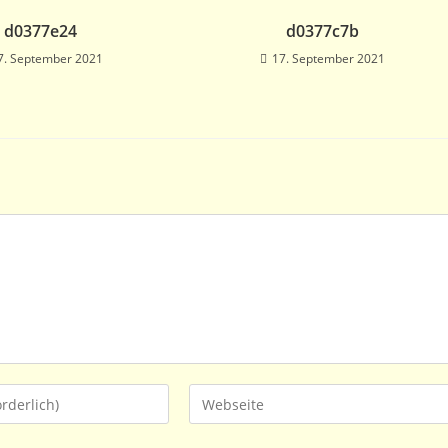
d0377e24
d0377c7b
7. September 2021
17. September 2021
Gib
deine
Website-