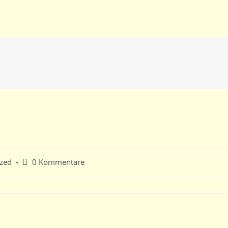
Beitrags-
ized
0 Kommentare
Kommentare: